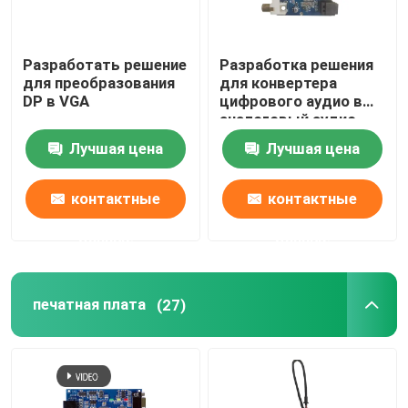
печатная плата
Разработать решение
Разработка решения
для преобразования
для конвертера
DP в VGA
цифрового аудио в
Собрание PCB
аналоговый аудио
PCBA
Лучшая цена
Лучшая цена
Видеочип HDMI
контактные
контактные
Аудио микросхема
данные
данные
Обломок IC усилителя
печатная плата
(27)
Периферийный USB-чип
Обломоки управления силы