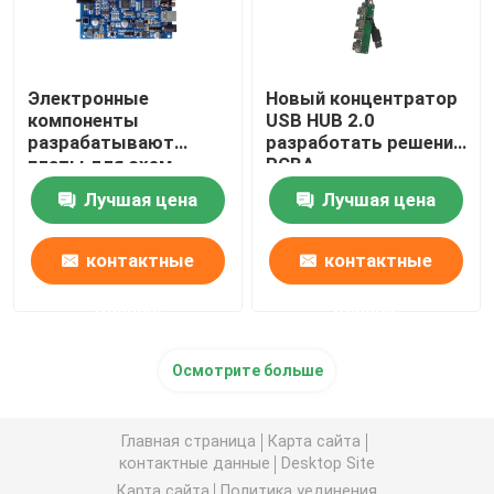
Обломок микроконтроллера
Электронные
Новый концентратор
компоненты
USB HUB 2.0
Игрушка ИС
разрабатывают
разработать решение
платы для схем
PCBA
поставщик PCBA
Лучшая цена
Лучшая цена
контактные
контактные
данные
данные
Осмотрите больше
Главная страница
Карта сайта
контактные данные
Desktop Site
Карта сайта
Политика уединения