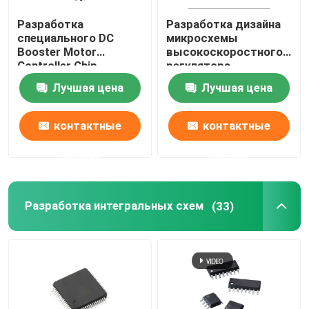
Разработка
Разработка дизайна
специального DC
микросхемы
Booster Motor
высокоскоростного
Controller Chip
регулятора
Brushless Motor IC
мощности
Лучшая цена
Лучшая цена
контактные
контактные
данные
данные
Разработка интегральных схем
(33)
Дом
Продукты
О нас