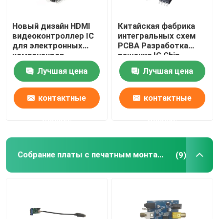
Новый дизайн HDMI
Китайская фабрика
Путешествие фабрики
видеоконтроллер IC
интегральных схем
для электронных
PCBA Разработка
компонентов
решения IC Chip
Проверка качества
Design
Лучшая цена
Лучшая цена
Свяжитесь мы
контактные
контактные
данные
данные
Пользовательская интегральная схема
дизайн микросхемы ic
Собрание платы с печатным монтажом
(9)
Разработка интегральных схем
Собрание платы с печатным монтажом