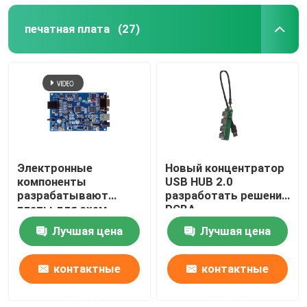
печатная плата
(27)
Электронные
Новый концентратор
компоненты
USB HUB 2.0
разрабатывают
разработать решение
платы для схем
PCBA
поставщик PCBA
Лучшая цена
Лучшая цена
контактные
контактные
данные
данные