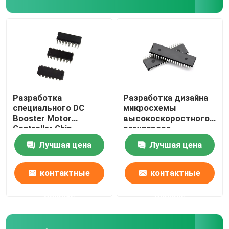
Обломок микроконтроллера
Игрушка ИС
Разработка
Разработка дизайна
специального DC
микросхемы
Booster Motor
высокоскоростного
Controller Chip
регулятора
Brushless Motor IC
мощности
Лучшая цена
Лучшая цена
контактные
контактные
данные
данные