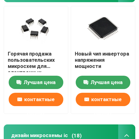
печатная плата
Собрание PCB
Горячая продажа
Новый чип инвертора
Видеочип HDMI
пользовательских
напряжения
микросхем для
мощности
электронных
Аудио микросхема
компонентов
Лучшая цена
Лучшая цена
Обломок IC усилителя
контактные
контактные
данные
данные
Периферийный USB-чип
Обломоки управления силы
дизайн микросхемы ic
(18)