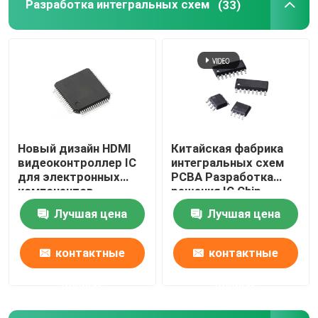
Разработка интегральных схем
(33)
Новый дизайн HDMI
Китайская фабрика
видеоконтроллер IC
интегральных схем
для электронных
PCBA Разработка
компонентов
решения IC Chip
Design
Лучшая цена
Лучшая цена
контактные
контактные
данные
данные