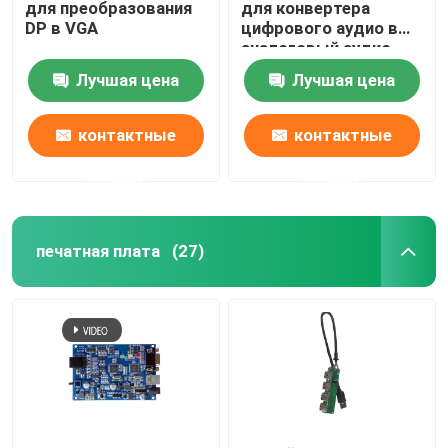
для преобразования
для конвертера
DP в VGA
цифрового аудио в
аналоговый аудио
PCBA
Лучшая цена
Лучшая цена
контактные
контактные
данные
данные
печатная плата
(27)