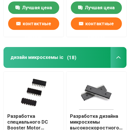
компонентов
Лучшая цена
Лучшая цена
печатная плата
контактные
контактные
Собрание PCB
данные
данные
Видеочип HDMI
дизайн микросхемы ic
(18)
Аудио микросхема
Обломок IC усилителя
Периферийный USB-чип
Разработка
Разработка дизайна
специального DC
микросхемы
Обломоки управления силы
Booster Motor
высокоскоростного