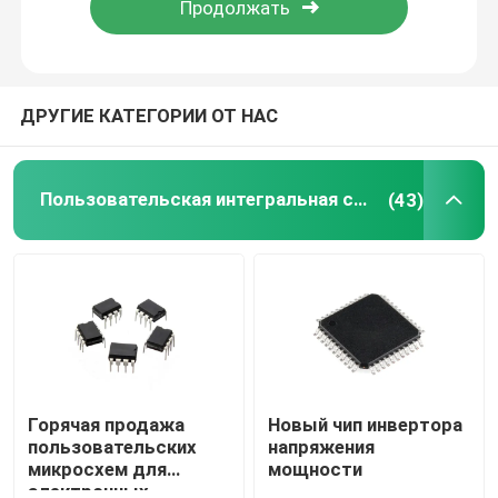
Путешествие фабрики
ДРУГИЕ КАТЕГОРИИ ОТ НАС
Проверка качества
Пользовательская интегральная схема
(43)
Свяжитесь мы
Пользовательская интегральная схема
дизайн микросхемы ic
Разработка интегральных схем
Горячая продажа
Новый чип инвертора
пользовательских
напряжения
микросхем для
мощности
Собрание платы с печатным монтажом
электронных