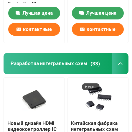
Controller Chip
регулятора
Brushless Motor IC
мощности
Лучшая цена
Лучшая цена
Обломок микроконтроллера
контактные
контактные
Игрушка ИС
данные
данные
Разработка интегральных схем
(33)
Новый дизайн HDMI
Китайская фабрика
видеоконтроллер IC
интегральных схем