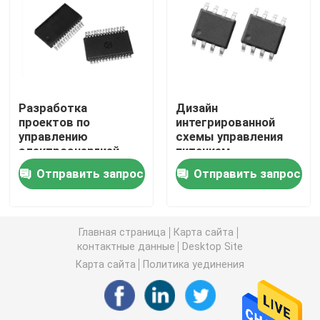
печатная плата
Собрание PCB
Разработка
Дизайн
проектов по
интегрированной
Видеочип HDMI
управлению
схемы управления
электроэнергией
питанием
Аудио микросхема
Отправить запрос
Отправить запрос
Обломок IC усилителя
Главная страница
Карта сайта
контактные данные
Desktop Site
Периферийный USB-чип
Карта сайта
Политика уединения
Обломоки управления силы