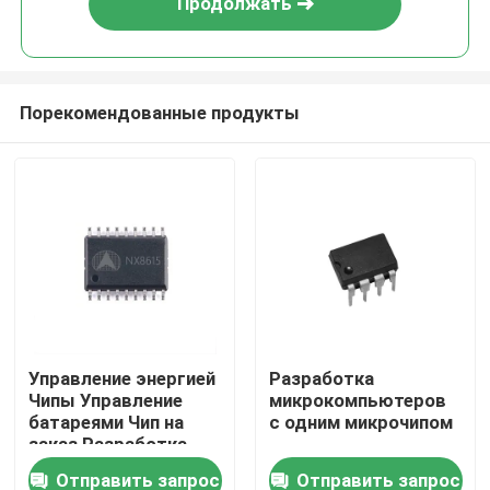
Продолжать
Порекомендованные продукты
Дом
Управление энергией
Разработка
Чипы Управление
микрокомпьютеров
Продукты
батареями Чип на
с одним микрочипом
заказ Разработка
Отправить запрос
Отправить запрос
О нас