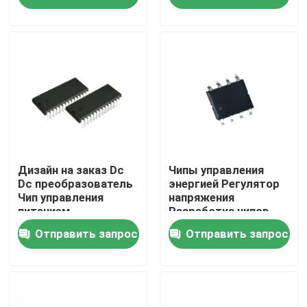
Путешествие фабрики
Проверка качества
Свяжитесь мы
Пользовательская интегральная схема
Дизайн на заказ Dc
Чипы управления
Dc преобразователь
энергией Регулятор
Чип управления
напряжения
питанием
Разработка чипов
дизайн микросхемы ic
интегрированная
Отправить запрос
Отправить запрос
схема PCBA
Разработка интегральных схем
Собрание платы с печатным монтажом