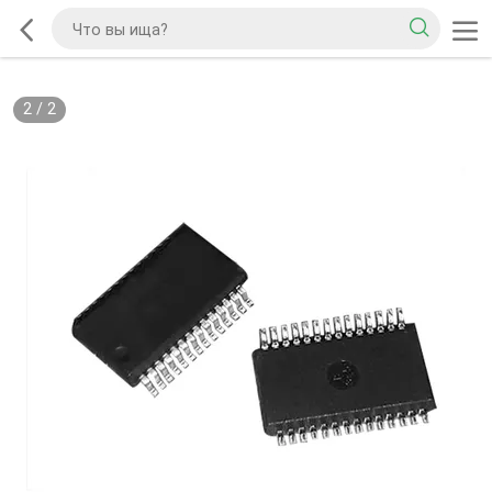
2
/
2