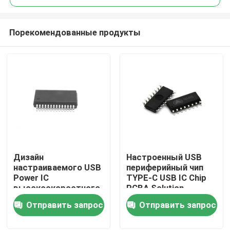
Порекомендованные продукты
Дизайн
Настроенный USB
Дом
настраиваемого USB
периферийный чип
Power IC
TYPE-C USB IC Chip
высокоскоростного
PCBA Solution
Продукты
привода Разработка
Отправить запрос
Отправить запрос
чипа интерфейса USB
О нас