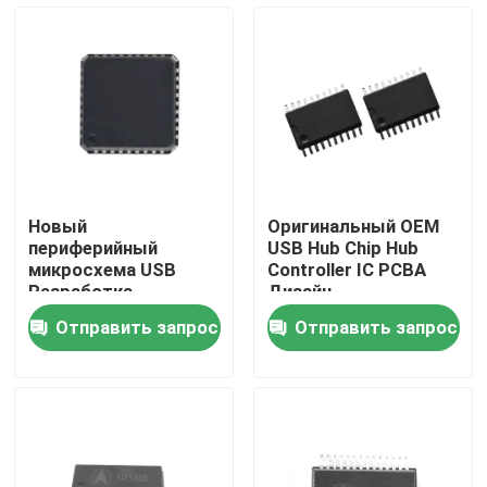
Путешествие фабрики
Проверка качества
Свяжитесь мы
Новый
Оригинальный OEM
периферийный
USB Hub Chip Hub
Пользовательская интегральная схема
микросхема USB
Controller IC PCBA
Разработка
Дизайн
микросхемы USB
Отправить запрос
Отправить запрос
типа C
дизайн микросхемы ic
Разработка интегральных схем
Собрание платы с печатным монтажом