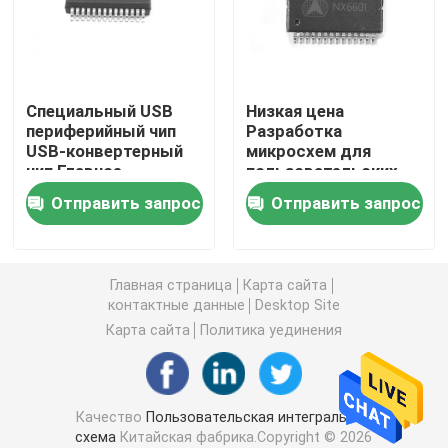
печатная плата
Специальный USB
Низкая цена
Собрание PCB
периферийный чип
Разработка
USB-конвертерный
микросхем для
чип Главное
пользовательских
Видеочип HDMI
управление ИК
USB сетей
Отправить запрос
Отправить запрос
Разработка чипа
Аудио микросхема
Главная страница
Карта сайта
Обломок IC усилителя
контактные данные
Desktop Site
Карта сайта
Политика уединения
Периферийный USB-чип
Качество
Пользовательская интегральная
Обломоки управления силы
схема
Китайская фабрика.Copyright © 2026