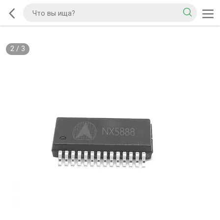
2
/
3